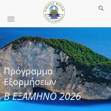
Toggle
Navigation
Πρόγραμμα
Εξορμήσεων
Β ΕΞΑΜΗΝΟ 2026