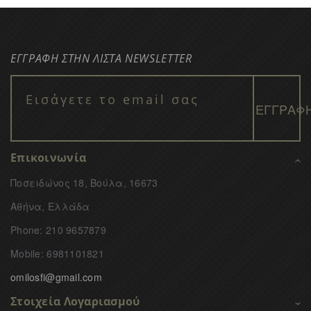
ΕΓΓΡΑΦΗ ΣΤΗΝ ΛΙΣΤΑ NEWSLETTER
Επικοινωνία
Ποσειδώνος 18, Βούλα, 16673
Αθήνα, Ελλάδα
Phone: 210 9657879
Mobile: 6981101821
omilosfi@gmail.com
Στοιχεία Λογαριασμού