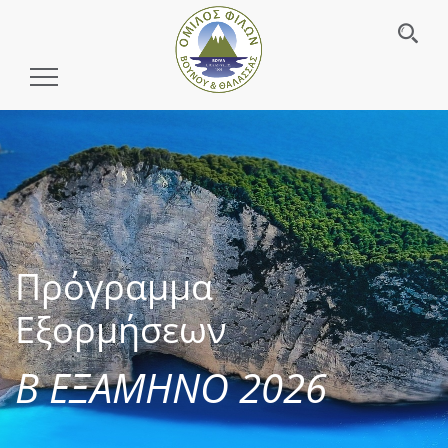
Toggle
Navigation
Πρόγραμμα
Εξορμήσεων
Β ΕΞΑΜΗΝΟ 2026