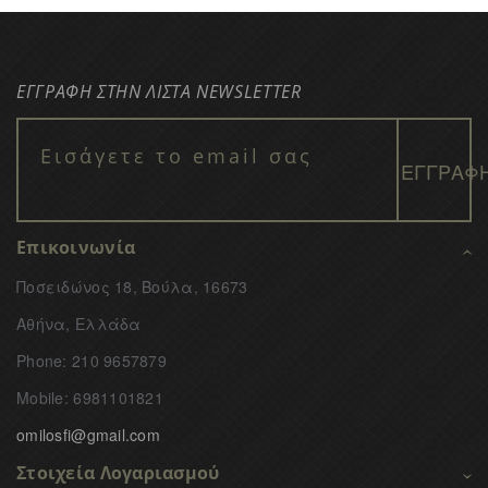
ΕΓΓΡΑΦΗ ΣΤΗΝ ΛΙΣΤΑ NEWSLETTER
Επικοινωνία
Ποσειδώνος 18, Βούλα, 16673
Αθήνα, Ελλάδα
Phone: 210 9657879
Mobile: 6981101821
omilosfi@gmail.com
Στοιχεία Λογαριασμού