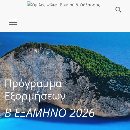
Toggle
Navigation
Πρόγραμμα
Εξορμήσεων
Β ΕΞΑΜΗΝΟ 2026