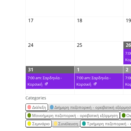
17
18
19
24
25
26
7:0
Κο
31
1
2
7:00 am: Σαρδηνία -
7:00 am: Σαρδηνία -
7:0
Κορσική
Κορσική
Κο
Categories
Διάλεξη
Διήμερη πεζοπορική - ορειβατική εξόρμη
Μονοήμερη πεζοπορική - ορειβατική εξόρμηση
Οι
Σεμινάριο
Συνέλευση
Τριήμερη πεζοπορική - 