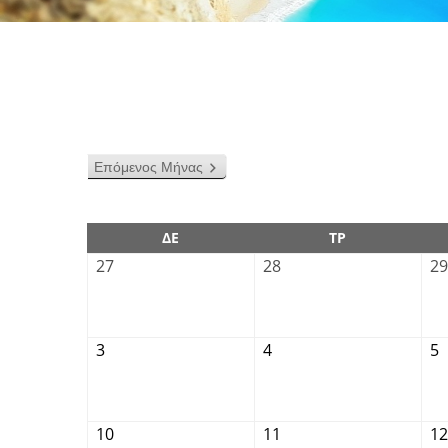
Επόμενος Μήνας
ΔΕ
ΤΡ
27
28
29
3
4
5
10
11
12