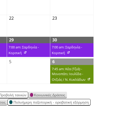
22
23
29
30
7:00 am: Σαρδηνία -
7:00 am: Σαρδηνία -
Κορσική
Κορσική
5
6
7:45 am: Κέα (Τζιά) -
Μονοπάτι: Ιουλίδα -
Οτζιάς / Ν. Κυκλάδων
Προβολή ταινιών
Κοινωνικές Δράσεις
σεις
Πολυήμερη πεζοπορική - ορειβατική εξόρμηση