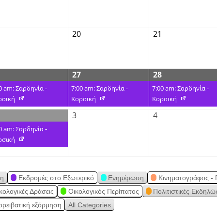
20
21
27
28
0 am: Σαρδηνία -
7:00 am: Σαρδηνία -
7:00 am: Σαρδηνία -
ρσική
Κορσική
Κορσική
3
4
0 am: Σαρδηνία -
ρσική
ση
Εκδρομές στο Εξωτερικό
Ενημέρωση
Κινηματογράφος - 
κολογικές Δράσεις
Οικολογικός Περίπατος
Πολιτιστικές Εκδηλώ
ορειβατική εξόρμηση
All Categories