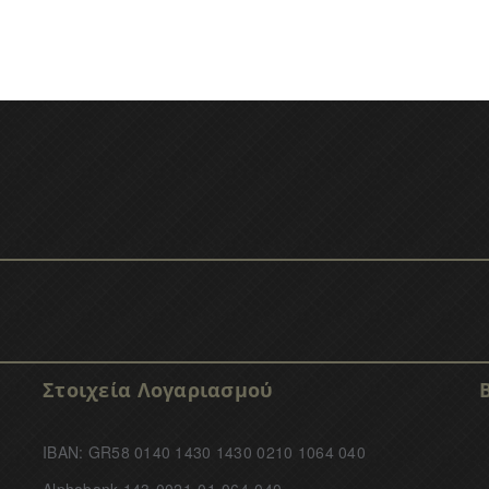
Στοιχεία Λογαριασμού
IBAN: GR58 0140 1430 1430 0210 1064 040