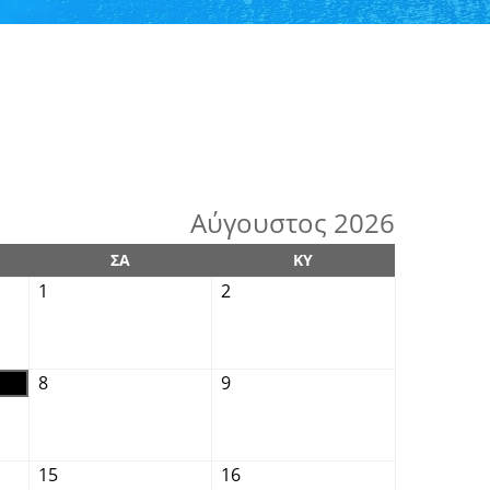
Αύγουστος 2026
ΣΑ
ΚΥ
1
2
8
9
15
16