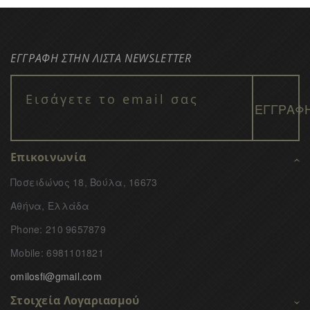
ΕΓΓΡΑΦΗ ΣΤΗΝ ΛΙΣΤΑ NEWSLETTER
Επικοινωνία
Ποσειδώνος 18, Βούλα, 16673
Αθήνα, Ελλάδα
Phone: 210 9657879
Mobile: 6981101821
omilosfi@gmail.com
Στοιχεία Λογαριασμού