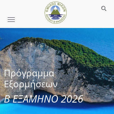
Toggle
Navigation
Πρόγραμμα
Εξορμήσεων
Β ΕΞΑΜΗΝΟ 2026