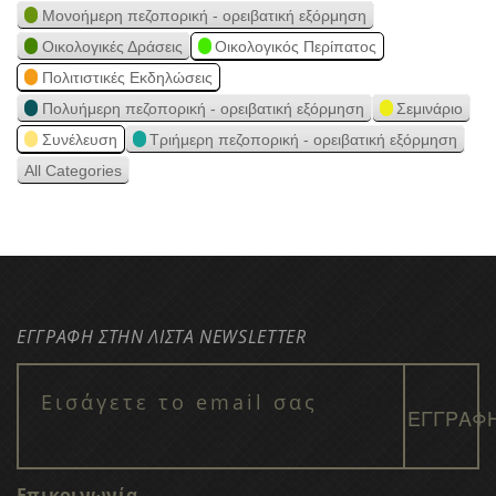
Μονοήμερη πεζοπορική - ορειβατική εξόρμηση
Οικολογικές Δράσεις
Οικολογικός Περίπατος
Πολιτιστικές Εκδηλώσεις
Πολυήμερη πεζοπορική - ορειβατική εξόρμηση
Σεμινάριο
Συνέλευση
Τριήμερη πεζοπορική - ορειβατική εξόρμηση
All Categories
ΕΓΓΡΑΦΗ ΣΤΗΝ ΛΙΣΤΑ NEWSLETTER
Επικοινωνία