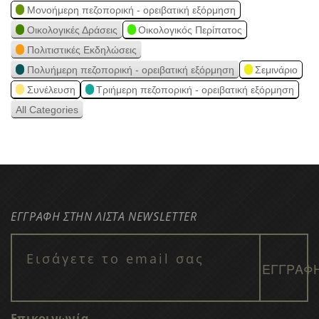
Μονοήμερη πεζοπορική - ορειβατική εξόρμηση
Οικολογικές Δράσεις
Οικολογικός Περίπατος
Πολιτιστικές Εκδηλώσεις
Πολυήμερη πεζοπορική - ορειβατική εξόρμηση
Σεμινάριο
Συνέλευση
Τριήμερη πεζοπορική - ορειβατική εξόρμηση
All Categories
ΕΓΓΡΑΦΗ ΣΤΗΝ ΛΙΣΤΑ NEWSLETTER
Επικοινωνία