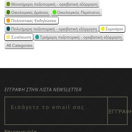
Μονοήμερη πεζοπορική - ορειβατική εξόρμηση
Οικολογικές Δράσεις
Οικολογικός Περίπατος
Πολιτιστικές Εκδηλώσεις
Πολυήμερη πεζοπορική - ορειβατική εξόρμηση
Σεμινάριο
Συνέλευση
Τριήμερη πεζοπορική - ορειβατική εξόρμηση
All Categories
ΕΓΓΡΑΦΗ ΣΤΗΝ ΛΙΣΤΑ NEWSLETTER
Επικοινωνία