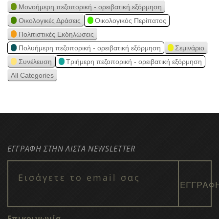
Μονοήμερη πεζοπορική - ορειβατική εξόρμηση
Οικολογικές Δράσεις
Οικολογικός Περίπατος
Πολιτιστικές Εκδηλώσεις
Πολυήμερη πεζοπορική - ορειβατική εξόρμηση
Σεμινάριο
Συνέλευση
Τριήμερη πεζοπορική - ορειβατική εξόρμηση
All Categories
ΕΓΓΡΑΦΗ ΣΤΗΝ ΛΙΣΤΑ NEWSLETTER
Επικοινωνία