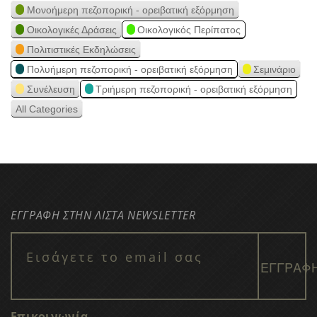
Μονοήμερη πεζοπορική - ορειβατική εξόρμηση
Οικολογικές Δράσεις
Οικολογικός Περίπατος
Πολιτιστικές Εκδηλώσεις
Πολυήμερη πεζοπορική - ορειβατική εξόρμηση
Σεμινάριο
Συνέλευση
Τριήμερη πεζοπορική - ορειβατική εξόρμηση
All Categories
ΕΓΓΡΑΦΗ ΣΤΗΝ ΛΙΣΤΑ NEWSLETTER
Επικοινωνία