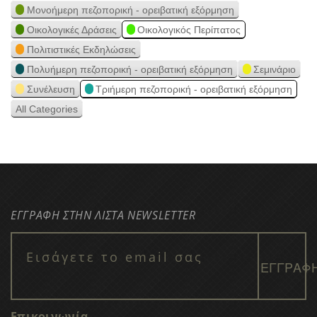
Μονοήμερη πεζοπορική - ορειβατική εξόρμηση
Οικολογικές Δράσεις
Οικολογικός Περίπατος
Πολιτιστικές Εκδηλώσεις
Πολυήμερη πεζοπορική - ορειβατική εξόρμηση
Σεμινάριο
Συνέλευση
Τριήμερη πεζοπορική - ορειβατική εξόρμηση
All Categories
ΕΓΓΡΑΦΗ ΣΤΗΝ ΛΙΣΤΑ NEWSLETTER
Επικοινωνία