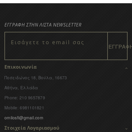
ΕΓΓΡΑΦΗ ΣΤΗΝ ΛΙΣΤΑ NEWSLETTER
Επικοινωνία
Ποσειδώνος 18, Βούλα, 16673
Αθήνα, Ελλάδα
Phone: 210 9657879
Mobile: 6981101821
omilosfi@gmail.com
Στοιχεία Λογαριασμού