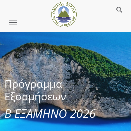
Toggle
Navigation
Πρόγραμμα
Εξορμήσεων
Β ΕΞΑΜΗΝΟ 2026