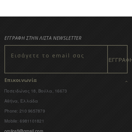
ΕΓΓΡΑΦΗ ΣΤΗΝ ΛΙΣΤΑ NEWSLETTER
Επικοινωνία
Ποσειδώνος 18, Βούλα, 16673
Αθήνα, Ελλάδα
Phone: 210 9657879
Mobile: 6981101821
omilosfi@gmail.com