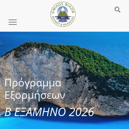
Toggle
Navigation
Πρόγραμμα
Εξορμήσεων
Β ΕΞΑΜΗΝΟ 2026