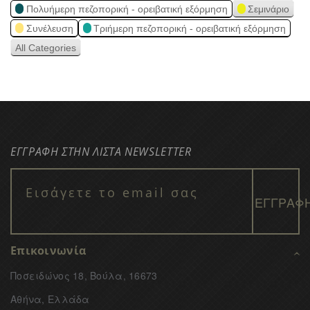
Πολυήμερη πεζοπορική - ορειβατική εξόρμηση
Σεμινάριο
Συνέλευση
Τριήμερη πεζοπορική - ορειβατική εξόρμηση
All Categories
ΕΓΓΡΑΦΗ ΣΤΗΝ ΛΙΣΤΑ NEWSLETTER
Επικοινωνία
Ποσειδώνος 18, Βούλα, 16673
Αθήνα, Ελλάδα