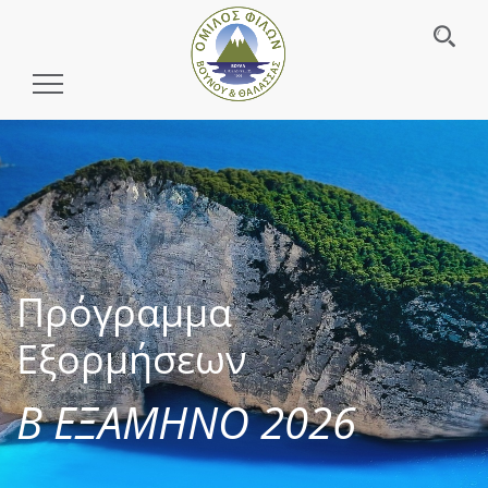
Toggle
Navigation
Πρόγραμμα
Εξορμήσεων
Β ΕΞΑΜΗΝΟ 2026