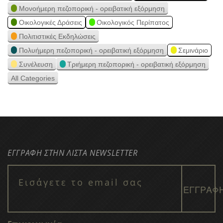
Μονοήμερη πεζοπορική - ορειβατική εξόρμηση
Οικολογικές Δράσεις
Οικολογικός Περίπατος
Πολιτιστικές Εκδηλώσεις
Πολυήμερη πεζοπορική - ορειβατική εξόρμηση
Σεμινάριο
Συνέλευση
Τριήμερη πεζοπορική - ορειβατική εξόρμηση
All Categories
ΕΓΓΡΑΦΗ ΣΤΗΝ ΛΙΣΤΑ NEWSLETTER