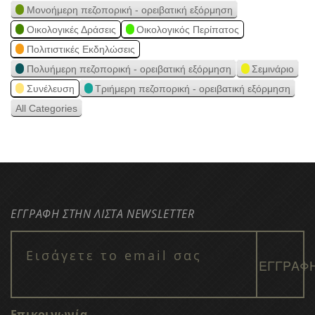
Μονοήμερη πεζοπορική - ορειβατική εξόρμηση
Οικολογικές Δράσεις
Οικολογικός Περίπατος
Πολιτιστικές Εκδηλώσεις
Πολυήμερη πεζοπορική - ορειβατική εξόρμηση
Σεμινάριο
Συνέλευση
Τριήμερη πεζοπορική - ορειβατική εξόρμηση
All Categories
ΕΓΓΡΑΦΗ ΣΤΗΝ ΛΙΣΤΑ NEWSLETTER
Επικοινωνία