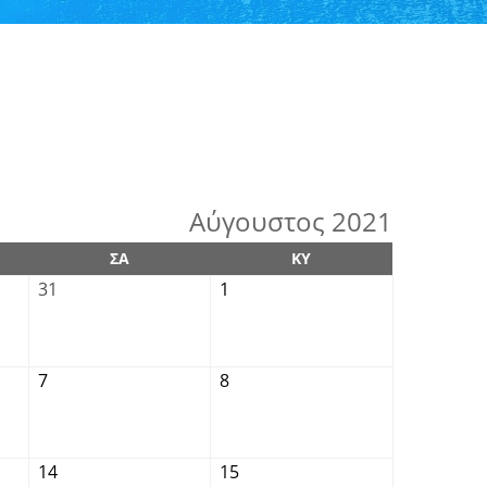
Αύγουστος 2021
ΣΑ
ΚΥ
31
1
7
8
14
15