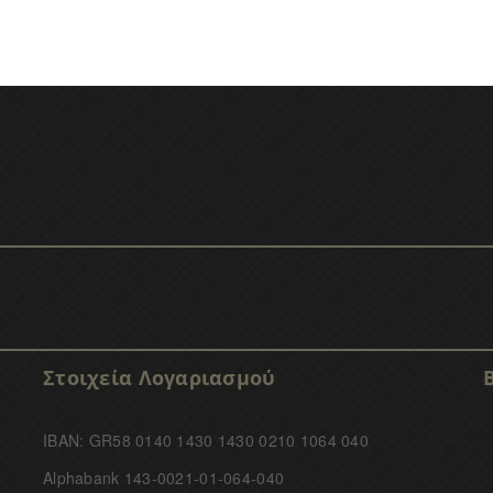
Στοιχεία Λογαριασμού
IBAN: GR58 0140 1430 1430 0210 1064 040
Alphabank 143-0021-01-064-040