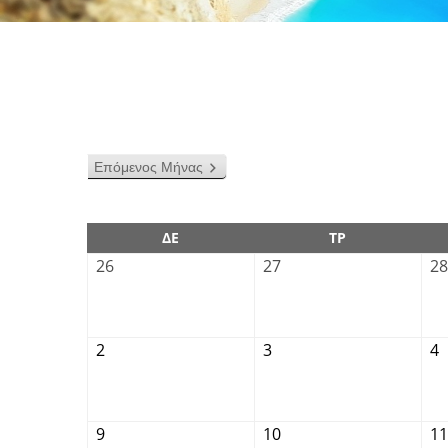
Επόμενος Μήνας
ΔΕ
ΤΡ
26
27
28
2
3
4
9
10
11