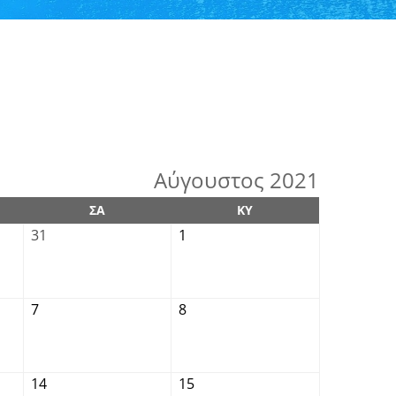
Αύγουστος 2021
ΣΑ
ΚΥ
31
1
7
8
14
15