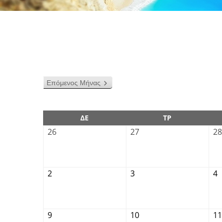
Επόμενος Μήνας
ΔΕ
ΤΡ
26
27
28
2
3
4
9
10
11