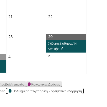
21
22
28
29
7:00 am: Κύθηρα / Ν.
Αττικής
4
5
Προβολή ταινιών
Κοινωνικές Δράσεις
σεις
Πολυήμερη πεζοπορική - ορειβατική εξόρμηση