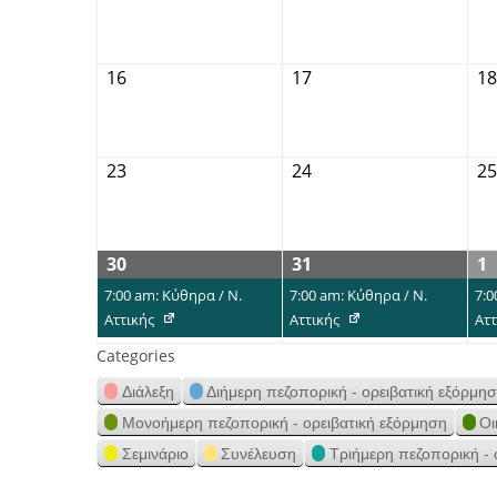
16
17
18
23
24
25
30
31
1
7:00 am: Κύθηρα / Ν.
7:00 am: Κύθηρα / Ν.
7:0
Αττικής
Αττικής
Αττ
Categories
Διάλεξη
Διήμερη πεζοπορική - ορειβατική εξόρμη
Μονοήμερη πεζοπορική - ορειβατική εξόρμηση
Οι
Σεμινάριο
Συνέλευση
Τριήμερη πεζοπορική - 