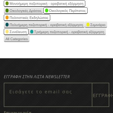
Μονοήμερη πεζοπορική - ορειβατική εξόρμηση
Οικολογικές Δράσεις
Οικολογικός Περίπατος
Πολιτιστικές Εκδηλώσεις
Πολυήμερη πεζοπορική - ορειβατική εξόρμηση
Σεμινάριο
Συνέλευση
Τριήμερη πεζοπορική - ορειβατική εξόρμηση
All Categories
ΕΓΓΡΑΦΗ ΣΤΗΝ ΛΙΣΤΑ NEWSLETTER
Επικοινωνία