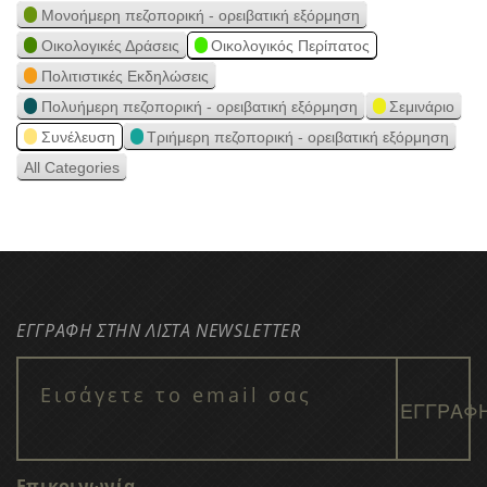
Μονοήμερη πεζοπορική - ορειβατική εξόρμηση
Οικολογικές Δράσεις
Οικολογικός Περίπατος
Πολιτιστικές Εκδηλώσεις
Πολυήμερη πεζοπορική - ορειβατική εξόρμηση
Σεμινάριο
Συνέλευση
Τριήμερη πεζοπορική - ορειβατική εξόρμηση
All Categories
ΕΓΓΡΑΦΗ ΣΤΗΝ ΛΙΣΤΑ NEWSLETTER
Επικοινωνία