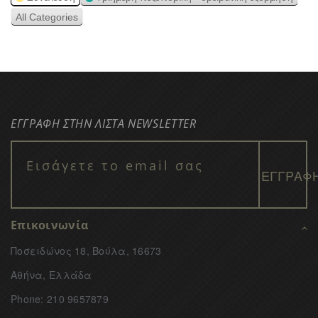
All Categories
ΕΓΓΡΑΦΗ ΣΤΗΝ ΛΙΣΤΑ NEWSLETTER
Επικοινωνία
Ποσειδώνος 18, Βούλα, 16673
Αθήνα, Ελλάδα
Phone: 210 9657879