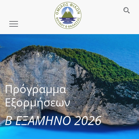
Toggle
Navigation
Πρόγραμμα
Εξορμήσεων
Β ΕΞΑΜΗΝΟ 2026