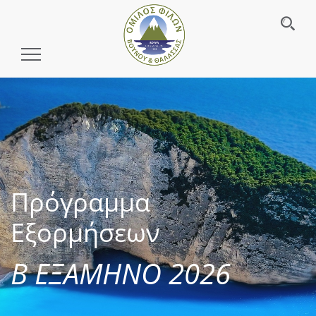
Toggle
Navigation
Πρόγραμμα
Εξορμήσεων
Β ΕΞΑΜΗΝΟ 2026