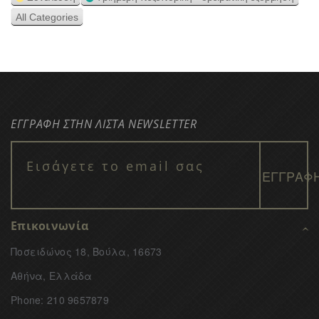
All Categories
ΕΓΓΡΑΦΗ ΣΤΗΝ ΛΙΣΤΑ NEWSLETTER
Επικοινωνία
Ποσειδώνος 18, Βούλα, 16673
Αθήνα, Ελλάδα
Phone: 210 9657879