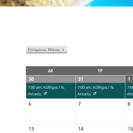
Επόμενος Μήνας
ΔΕ
ΤΡ
30
31
1
7:00 am: Κύθηρα / Ν.
7:00 am: Κύθηρα / Ν.
7:0
Αττικής
Αττικής
Αττ
6
7
8
13
14
15