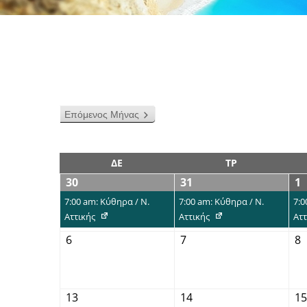
Επόμενος Μήνας
ΔΕ
ΤΡ
30
31
1
7:00 am: Κύθηρα / Ν.
7:00 am: Κύθηρα / Ν.
7:0
Αττικής
Αττικής
Αττ
6
7
8
13
14
15