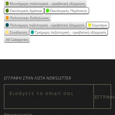
Μονοήμερη πεζοπορική - ορειβατική εξόρμηση
Οικολογικές Δράσεις
Οικολογικός Περίπατος
Πολιτιστικές Εκδηλώσεις
Πολυήμερη πεζοπορική - ορειβατική εξόρμηση
Σεμινάριο
Συνέλευση
Τριήμερη πεζοπορική - ορειβατική εξόρμηση
All Categories
ΕΓΓΡΑΦΗ ΣΤΗΝ ΛΙΣΤΑ NEWSLETTER
Επικοινωνία