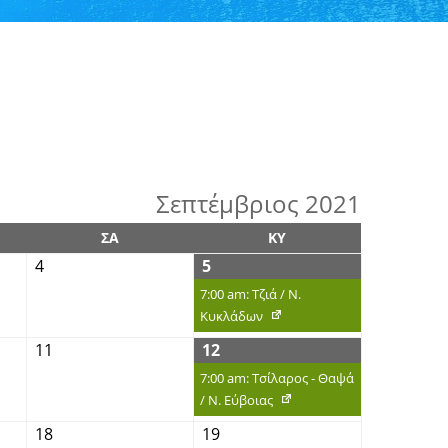
Σεπτέμβριος 2021
ΣΑ
ΚΥ
4
5
7:00 am: Τζιά / Ν.
Κυκλάδων
11
12
7:00 am: Τσίλαρος - Θαψά
/ Ν. Εύβοιας
18
19