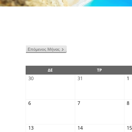
Επόμενος Μήνας
ΔΕ
ΤΡ
30
31
1
6
7
8
13
14
15