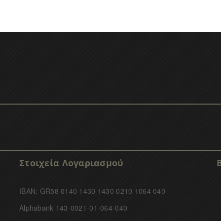
Στοιχεία Λογαριασμού
IBAN: GR58 0140 1430 1430 0210 1064 040
Alphabank 143-0021-01-064-040