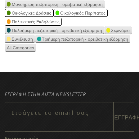
Μονοήμερη πεζοπορική - ορειβατική εξόρμηση
Οικολογικές Δράσεις
Οικολογικός Περίπατος
Πολιτιστικές Εκδηλώσεις
Πολυήμερη πεζοπορική - ορειβατική εξόρμηση
Σεμινάριο
Συνέλευση
Τριήμερη πεζοπορική - ορειβατική εξόρμηση
All Categories
ΕΓΓΡΑΦΗ ΣΤΗΝ ΛΙΣΤΑ NEWSLETTER
Επικοινωνία