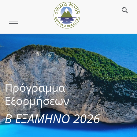
Toggle
Navigation
Πρόγραμμα
Εξορμήσεων
Β ΕΞΑΜΗΝΟ 2026