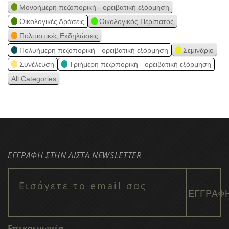
Μονοήμερη πεζοπορική - ορειβατική εξόρμηση
Οικολογικές Δράσεις
Οικολογικός Περίπατος
Πολιτιστικές Εκδηλώσεις
Πολυήμερη πεζοπορική - ορειβατική εξόρμηση
Σεμινάριο
Συνέλευση
Τριήμερη πεζοπορική - ορειβατική εξόρμηση
All Categories
ΕΓΓΡΑΦΗ ΣΤΗΝ ΛΙΣΤΑ NEWSLETTER
Επικοινωνία