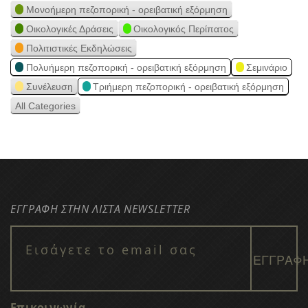
Μονοήμερη πεζοπορική - ορειβατική εξόρμηση
Οικολογικές Δράσεις
Οικολογικός Περίπατος
Πολιτιστικές Εκδηλώσεις
Πολυήμερη πεζοπορική - ορειβατική εξόρμηση
Σεμινάριο
Συνέλευση
Τριήμερη πεζοπορική - ορειβατική εξόρμηση
All Categories
ΕΓΓΡΑΦΗ ΣΤΗΝ ΛΙΣΤΑ NEWSLETTER
Επικοινωνία