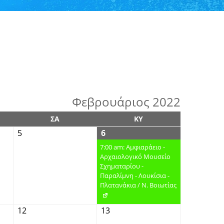
Φεβρουάριος 2022
ΣΑ
ΚΥ
5
6
7:00 am: Αμφιαράειο -
Αρχαιολογικό Μουσείο
Σχηματαρίου -
Παραλίμνη - Λουκίσια -
Πλατανάκια / Ν. Βοιωτίας
12
13