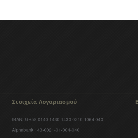
Στοιχεία Λογαριασμού
IBAN: GR58 0140 1430 1430 0210 1064 040
Alphabank 143-0021-01-064-040