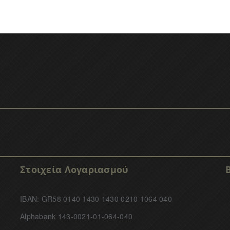
Στοιχεία Λογαριασμού
IBAN: GR58 0140 1430 1430 0210 1064 040
Alphabank 143-0021-01-064-040