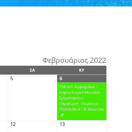
Φεβρουάριος 2022
ΣΑ
ΚΥ
5
6
7:00 am: Αμφιαράειο -
Αρχαιολογικό Μουσείο
Σχηματαρίου -
Παραλίμνη - Λουκίσια -
Πλατανάκια / Ν. Βοιωτίας
12
13