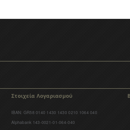
Στοιχεία Λογαριασμού
IBAN: GR58 0140 1430 1430 0210 1064 040
Alphabank 143-0021-01-064-040