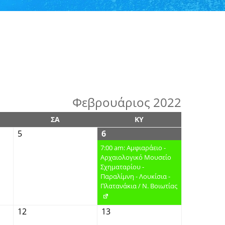
Φεβρουάριος 2022
ΣΑ
ΚΥ
5
6
7:00 am: Αμφιαράειο -
Αρχαιολογικό Μουσείο
Σχηματαρίου -
Παραλίμνη - Λουκίσια -
Πλατανάκια / Ν. Βοιωτίας
12
13