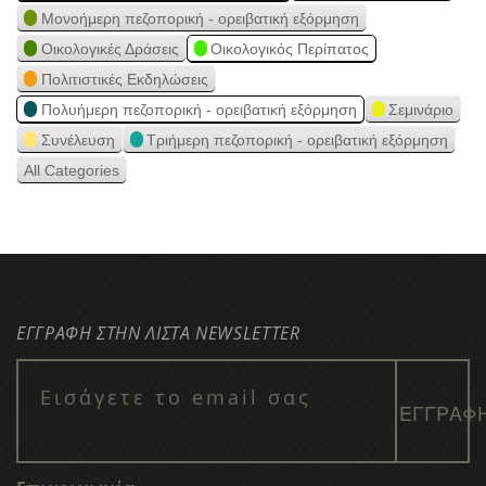
Μονοήμερη πεζοπορική - ορειβατική εξόρμηση
Οικολογικές Δράσεις
Οικολογικός Περίπατος
Πολιτιστικές Εκδηλώσεις
Πολυήμερη πεζοπορική - ορειβατική εξόρμηση
Σεμινάριο
Συνέλευση
Τριήμερη πεζοπορική - ορειβατική εξόρμηση
All Categories
ΕΓΓΡΑΦΗ ΣΤΗΝ ΛΙΣΤΑ NEWSLETTER