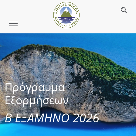
Toggle
Navigation
Πρόγραμμα
Εξορμήσεων
Β ΕΞΑΜΗΝΟ 2026