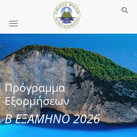
Toggle
Navigation
Πρόγραμμα
Εξορμήσεων
Β ΕΞΑΜΗΝΟ 2026