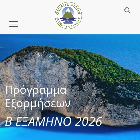
Toggle
Navigation
Πρόγραμμα
Εξορμήσεων
Β ΕΞΑΜΗΝΟ 2026