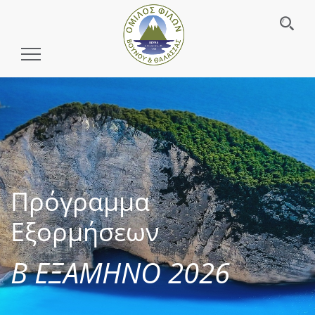
Toggle
Navigation
Πρόγραμμα
Εξορμήσεων
Β ΕΞΑΜΗΝΟ 2026