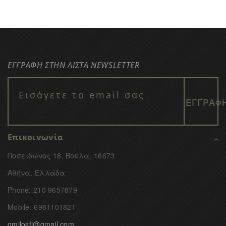
ΕΓΓΡΑΦΗ ΣΤΗΝ ΛΙΣΤΑ NEWSLETTER
Επικοινωνία
Ποσειδώνος 18, Βούλα, 16673
Αθήνα, Ελλάδα
Phone: 210 9657879
Mobile: 6981101821
omilosfi@gmail.com