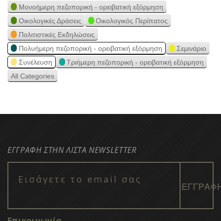
Μονοήμερη πεζοπορική - ορειβατική εξόρμηση
Οικολογικές Δράσεις
Οικολογικός Περίπατος
Πολιτιστικές Εκδηλώσεις
Πολυήμερη πεζοπορική - ορειβατική εξόρμηση
Σεμινάριο
Συνέλευση
Τριήμερη πεζοπορική - ορειβατική εξόρμηση
All Categories
ΕΓΓΡΑΦΗ ΣΤΗΝ ΛΙΣΤΑ NEWSLETTER
Επικοινωνία