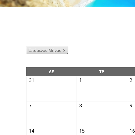
Επόμενος Μήνας
ΔΕ
ΤΡ
31
1
2
7
8
9
14
15
16