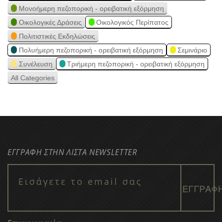
Μονοήμερη πεζοπορική - ορειβατική εξόρμηση
Οικολογικές Δράσεις
Οικολογικός Περίπατος
Πολιτιστικές Εκδηλώσεις
Πολυήμερη πεζοπορική - ορειβατική εξόρμηση
Σεμινάριο
Συνέλευση
Τριήμερη πεζοπορική - ορειβατική εξόρμηση
All Categories
ΕΓΓΡΑΦΗ ΣΤΗΝ ΛΙΣΤΑ NEWSLETTER