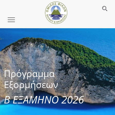
Toggle
Navigation
Πρόγραμμα
Εξορμήσεων
Β ΕΞΑΜΗΝΟ 2026