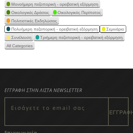
Μονοήμερη πεζοπορική - ορειβατική εξόρμηση
Οικολογικές Δράσεις
Οικολογικός Περίπατος
Πολιτιστικές Εκδηλώσεις
Πολυήμερη πεζοπορική - ορειβατική εξόρμηση
Σεμινάριο
Συνέλευση
Τριήμερη πεζοπορική - ορειβατική εξόρμηση
All Categories
ΕΓΓΡΑΦΗ ΣΤΗΝ ΛΙΣΤΑ NEWSLETTER
Επικοινωνία