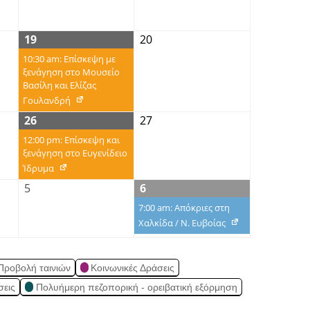
19
20
10:30 am: Επίσκεψη με
ξενάγηση στο Μουσείο
Βασίλη και Ελίζας
Γουλανδρή
26
27
12:00 pm: Επίσκεψη και
ξενάγηση στο Ευγενίδειο
Ίδρυμα
5
6
7:00 am: Απόκριες στη
Χαλκίδα / Ν. Ευβοίας
Προβολή ταινιών
Κοινωνικές Δράσεις
σεις
Πολυήμερη πεζοπορική - ορειβατική εξόρμηση