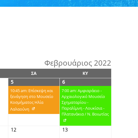
Φεβρουάριος 2022
ΣΑ
ΚΥ
5
6
10:45 am: Επίσκεψη και
7:00 am: Αμφιαράειο -
ξενάγηση στο Μουσείο
Αρχαιολογικό Μουσείο
Κοσμήματος Ηλία
Σχηματαρίου -
Παραλίμνη - Λουκίσια -
Λαλαούνη
Πλατανάκια / Ν. Βοιωτίας
12
13