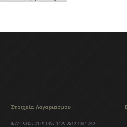
Στοιχεία Λογαριασμού
IBAN: GR58 0140 1430 1430 0210 1064 040