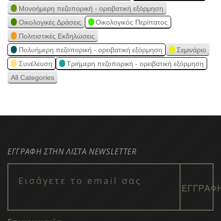
Μονοήμερη πεζοπορική - ορειβατική εξόρμηση
Οικολογικές Δράσεις
Οικολογικός Περίπατος
Πολιτιστικές Εκδηλώσεις
Πολυήμερη πεζοπορική - ορειβατική εξόρμηση
Σεμινάριο
Συνέλευση
Τριήμερη πεζοπορική - ορειβατική εξόρμηση
All Categories
ΕΓΓΡΑΦΗ ΣΤΗΝ ΛΙΣΤΑ NEWSLETTER