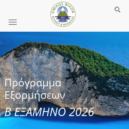
Toggle
Navigation
Πρόγραμμα
Εξορμήσεων
Β ΕΞΑΜΗΝΟ 2026