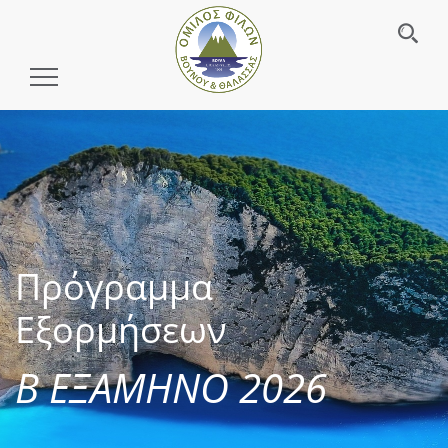
Toggle
Navigation
Πρόγραμμα
Εξορμήσεων
Β ΕΞΑΜΗΝΟ 2026