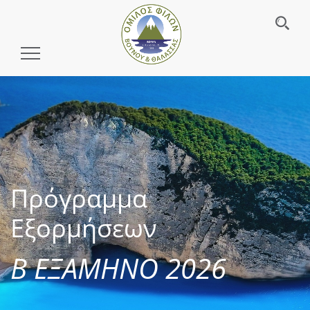
Toggle
Navigation
Πρόγραμμα
Εξορμήσεων
Β ΕΞΑΜΗΝΟ 2026