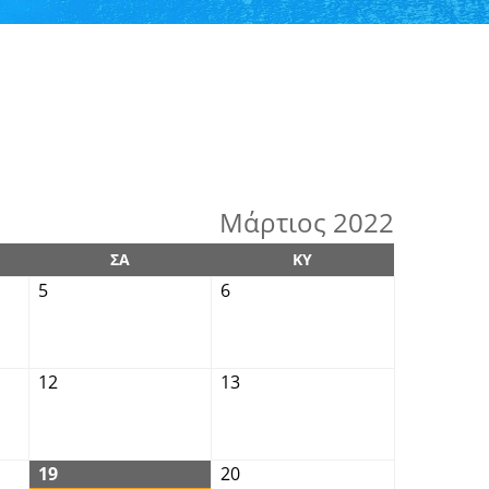
Μάρτιος 2022
ΣΑ
ΚΥ
5
6
12
13
19
20