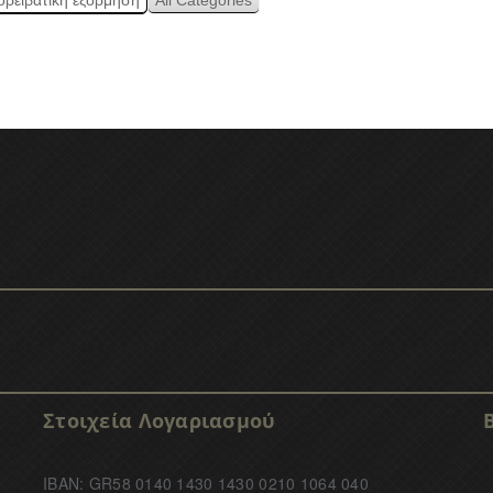
ορειβατική εξόρμηση
All Categories
Στοιχεία Λογαριασμού
IBAN: GR58 0140 1430 1430 0210 1064 040