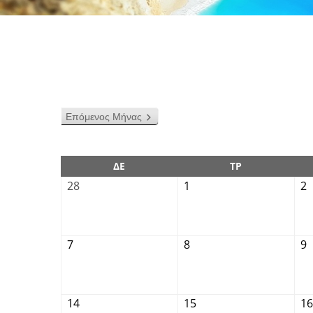
Επόμενος Μήνας
ΔΕ
ΤΡ
28
1
2
7
8
9
14
15
16