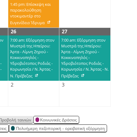
1:45 pm: Επίσκεψη και
παρακολούθηση
ντοκιμαντέρ στο
Ευγενίδειο Ίδρυμα
26
27
ον
7:00 am: Εξόρμηση στον
7:00 am: Εξόρμηση στον
Μυστρά της Ηπείρου:
Μυστρά της Ηπείρου:
Άρτα - Λίμνη Ζηρού -
Άρτα - Λίμνη Ζηρού -
Κοκκινοπηλός -
Κοκκινοπηλός -
-
Υδροβιότοπος Ροδιάς -
Υδροβιότοπος Ροδιάς -
-
Κορωνησία / Ν. Άρτας -
Κορωνησία / Ν. Άρτας - Ν.
Ν. Πρέβεζας
Πρέβεζας
2
3
Προβολή ταινιών
Κοινωνικές Δράσεις
σεις
Πολυήμερη πεζοπορική - ορειβατική εξόρμηση