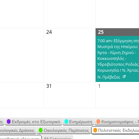
24
25
7:00 am: Εξόρμηση στ
Μυστρά της Ηπείρου:
Άρτα - Λίμνη Ζηρού -
Κοκκινοπηλός -
Υδροβιότοπος Ροδιάς 
Κορωνησία / Ν. Άρτας 
Ν. Πρέβεζας
31
1
ση
Εκδρομές στο Εξωτερικό
Ενημέρωση
Κινηματογράφος - 
κολογικές Δράσεις
Οικολογικός Περίπατος
Πολιτιστικές Εκδηλώ