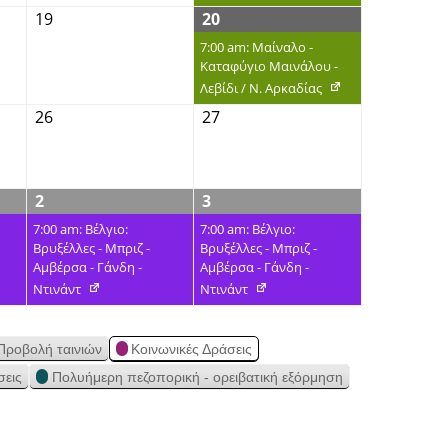
19
20
7:00 am: Μαίναλο -
Καταφύγιο Μαινάλου -
Λεβίδι / Ν. Αρκαδίας
26
27
2
3
7:00 am: Βέλγιο:
7:00 am: Βέλγιο:
Βρυξέλλες - Μπριζ -
Βρυξέλλες - Μπριζ -
Αμβέρσα - Γάνδη -
Αμβέρσα - Γάνδη -
Ντινάντ
Ντινάντ
Προβολή ταινιών
Κοινωνικές Δράσεις
σεις
Πολυήμερη πεζοπορική - ορειβατική εξόρμηση