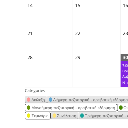
14
15
16
21
22
23
28
29
30
7:0
Βρυ
Αμβ
Ντ
Categories
Διάλεξη
Διήμερη πεζοπορική - ορειβατική εξόρμη
Μονοήμερη πεζοπορική - ορειβατική εξόρμηση
Οι
Σεμινάριο
Συνέλευση
Τριήμερη πεζοπορική - 