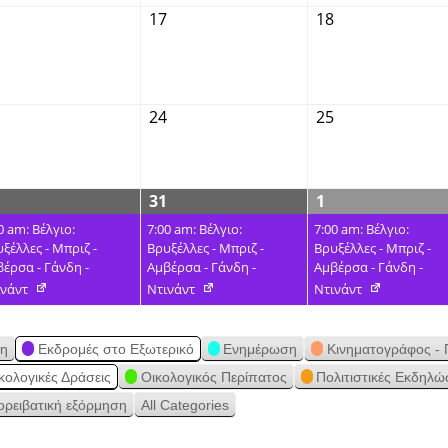
17
18
24
25
31
1
0 am: Βέλγιο:
7:00 am: Βέλγιο:
7:00 am: Βέλγιο:
ξέλλες - Μπριζ -
Βρυξέλλες - Μπριζ -
Βρυξέλλες - Μπριζ -
έρσα - Γάνδη -
Αμβέρσα - Γάνδη -
Αμβέρσα - Γάνδη -
ινάντ
Ντινάντ
Ντινάντ
ση
Εκδρομές στο Εξωτερικό
Ενημέρωση
Κινηματογράφος - 
κολογικές Δράσεις
Οικολογικός Περίπατος
Πολιτιστικές Εκδηλώ
ορειβατική εξόρμηση
All Categories