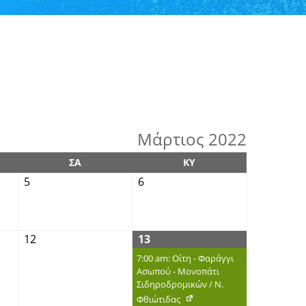
Μάρτιος 2022
ΣΑ
ΚΥ
5
6
12
13
7:00 am: Οίτη - Φαράγγι
Ασωπού - Μονοπάτι
Σιδηροδρομικών / Ν.
Φθιώτιδας