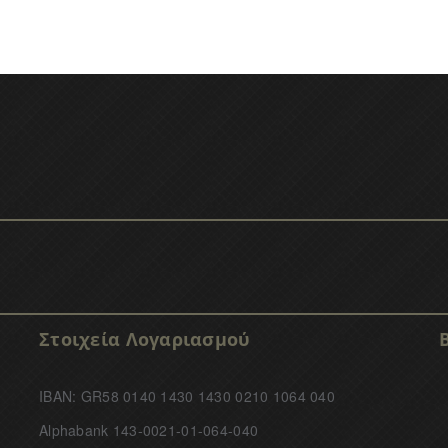
Στοιχεία Λογαριασμού
IBAN: GR58 0140 1430 1430 0210 1064 040
Alphabank 143-0021-01-064-040