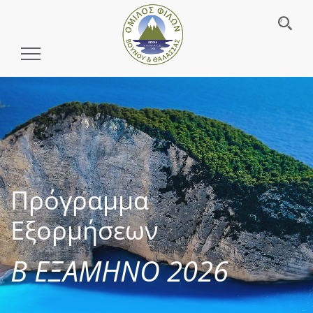
Toggle
Navigation
Πρόγραμμα
Εξορμήσεων
Β ΕΞΑΜΗΝΟ 2026