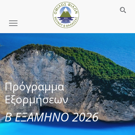
Toggle
Navigation
Πρόγραμμα
Εξορμήσεων
Β ΕΞΑΜΗΝΟ 2026