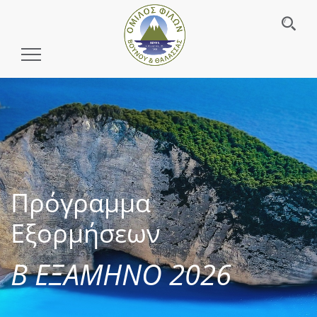
Toggle
Navigation
Πρόγραμμα
Εξορμήσεων
Β ΕΞΑΜΗΝΟ 2026