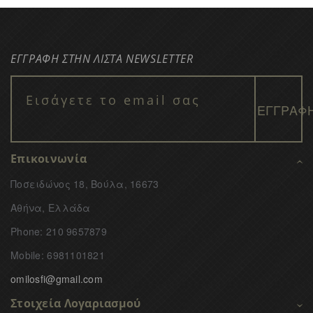
ΕΓΓΡΑΦΗ ΣΤΗΝ ΛΙΣΤΑ NEWSLETTER
Επικοινωνία
Ποσειδώνος 18, Βούλα, 16673
Αθήνα, Ελλάδα
Phone: 210 9657879
Mobile: 6981101821
omilosfi@gmail.com
Στοιχεία Λογαριασμού